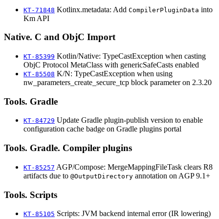
Kotlinx.metadata: Add
into
KT-71848
CompilerPluginData
Km API
Native. C and ObjC Import
Kotlin/Native: TypeCastException when casting
KT-85399
ObjC Protocol MetaClass with genericSafeCasts enabled
K/N: TypeCastException when using
KT-85508
nw_parameters_create_secure_tcp block parameter on 2.3.20
Tools. Gradle
Update Gradle plugin-publish version to enable
KT-84729
configuration cache badge on Gradle plugins portal
Tools. Gradle. Compiler plugins
AGP/Compose: MergeMappingFileTask clears R8
KT-85257
artifacts due to
annotation on AGP 9.1+
@OutputDirectory
Tools. Scripts
Scripts: JVM backend internal error (IR lowering)
KT-85105