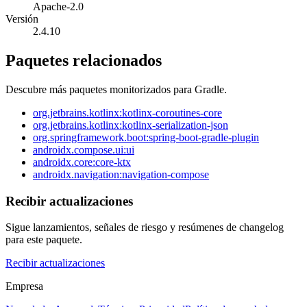
Apache-2.0
Versión
2.4.10
Paquetes relacionados
Descubre más paquetes monitorizados para Gradle.
org.jetbrains.kotlinx:kotlinx-coroutines-core
org.jetbrains.kotlinx:kotlinx-serialization-json
org.springframework.boot:spring-boot-gradle-plugin
androidx.compose.ui:ui
androidx.core:core-ktx
androidx.navigation:navigation-compose
Recibir actualizaciones
Sigue lanzamientos, señales de riesgo y resúmenes de changelog
para este paquete.
Recibir actualizaciones
Empresa