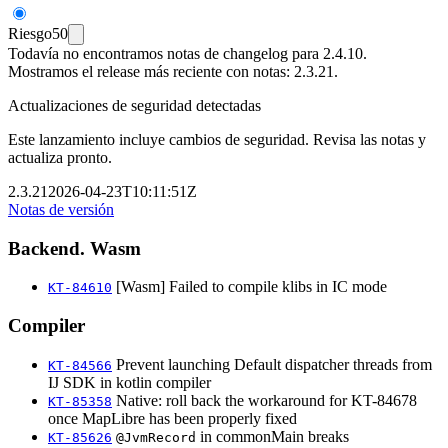
Riesgo
50
Todavía no encontramos notas de changelog para 2.4.10.
Mostramos el release más reciente con notas: 2.3.21.
Actualizaciones de seguridad detectadas
Este lanzamiento incluye cambios de seguridad. Revisa las notas y
actualiza pronto.
2.3.21
2026-04-23T10:11:51Z
Notas de versión
Backend. Wasm
[Wasm] Failed to compile klibs in IC mode
KT-84610
Compiler
Prevent launching Default dispatcher threads from
KT-84566
IJ SDK in kotlin compiler
Native: roll back the workaround for KT-84678
KT-85358
once MapLibre has been properly fixed
in commonMain breaks
KT-85626
@JvmRecord