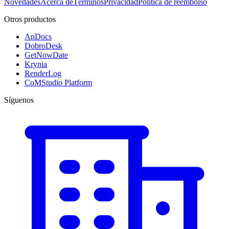
Novedades
Acerca de
Términos
Privacidad
Política de reembolso
Otros productos
AnDocs
DobroDesk
GetNowDate
Krynia
RenderLog
CoMStudio Platform
Síguenos