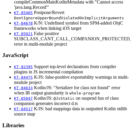
compileCommonMainKotlinMetadata with "Cannot access
'java.lang.Record'"
Postpone/Revert
KT-85405
DontIgnoreUpperBoundViolatedOnImplicitArguments
K/N: Undefined symbol from SPM-added ObjC
KT-84678
frameworks when linking iOS target
False positive
KT-85021
SUBCLASS_CANT_CALL_COMPANION_PROTECTED_
error in multi-module project
JavaScript
Support top-level declarations from compiler
KT-82395
plugins in JS incremental compilation
K/JS: false-positive exportability warnings in multi-
KT-84475
module project
Kotlin/JS: "Serializer for class not found" error
KT-84633
when IR output granularity is
whole-program
Kotlin/JS:
on suspend fun of class
KT-85047
@JsStatic
companion generates incorrect d.ts
K/JS: bad mappings data in outputted Kotlin stdlib
KT-84517
source map
Libraries