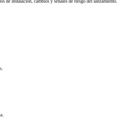
os de instalación, cambios y señales de riesgo del lanzamiento.
n.
a.