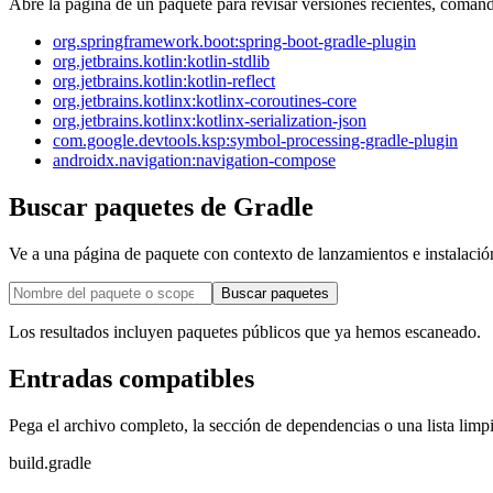
Abre la página de un paquete para revisar versiones recientes, comand
org.springframework.boot:spring-boot-gradle-plugin
org.jetbrains.kotlin:kotlin-stdlib
org.jetbrains.kotlin:kotlin-reflect
org.jetbrains.kotlinx:kotlinx-coroutines-core
org.jetbrains.kotlinx:kotlinx-serialization-json
com.google.devtools.ksp:symbol-processing-gradle-plugin
androidx.navigation:navigation-compose
Buscar paquetes de Gradle
Ve a una página de paquete con contexto de lanzamientos e instalació
Buscar paquetes
Los resultados incluyen paquetes públicos que ya hemos escaneado.
Entradas compatibles
Pega el archivo completo, la sección de dependencias o una lista limpi
build.gradle