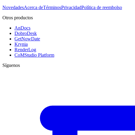
Novedades
Acerca de
Términos
Privacidad
Política de reembolso
Otros productos
AnDocs
DobroDesk
GetNowDate
Krynia
RenderLog
CoMStudio Platform
Síguenos