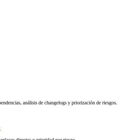
endencias, análisis de changelogs y priorización de riesgos.
6
laces directos y prioridad por riesgo.