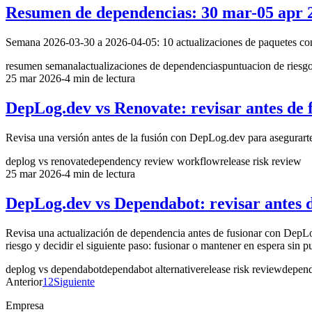
Resumen de dependencias: 30 mar-05 apr 
Semana 2026-03-30 a 2026-04-05: 10 actualizaciones de paquetes con e
resumen semanal
actualizaciones de dependencias
puntuacion de riesg
25 mar 2026
-
4 min de lectura
DepLog.dev vs Renovate: revisar antes de 
Revisa una versión antes de la fusión con DepLog.dev para asegurarte d
deplog vs renovate
dependency review workflow
release risk review
25 mar 2026
-
4 min de lectura
DepLog.dev vs Dependabot: revisar antes d
Revisa una actualización de dependencia antes de fusionar con DepLog.
riesgo y decidir el siguiente paso: fusionar o mantener en espera sin p
deplog vs dependabot
dependabot alternative
release risk review
depend
Anterior
1
2
Siguiente
Empresa