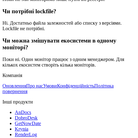
Чи потрібні lockfile?
Ні. Достатньо файла залежностей або списку з версіями.
Lockfile не потрібні.
Чи можна змішувати екосистеми в одному
моніторі?
Поки ні. Один монітор працює з одним менеджером. Для
кількох екосистем створіть кілька моніторів.
Компанія
Оновлення
Про нас
Умови
Конфіденційність
Політика
повернення
Інші продукти
AnDocs
DobroDesk
GetNowDate
Krynia
RenderLog