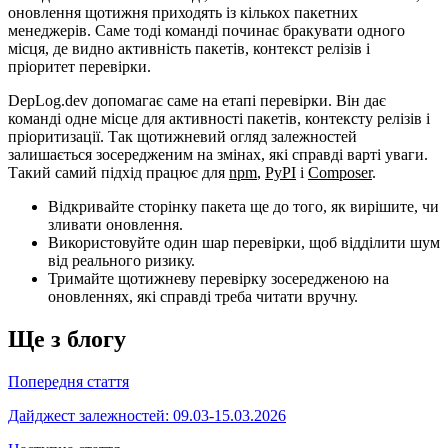
оновлення щотижня приходять із кількох пакетних
менеджерів. Саме тоді команді починає бракувати одного
місця, де видно активність пакетів, контекст релізів і
пріоритет перевірки.
DepLog.dev допомагає саме на етапі перевірки. Він дає
команді одне місце для активності пакетів, контексту релізів і
пріоритизації. Так щотижневий огляд залежностей
залишається зосередженим на змінах, які справді варті уваги.
Такий самий підхід працює для
npm
,
PyPI
і
Composer
.
Відкривайте сторінку пакета ще до того, як вирішите, чи
зливати оновлення.
Використовуйте один шар перевірки, щоб відділити шум
від реального ризику.
Тримайте щотижневу перевірку зосередженою на
оновленнях, які справді треба читати вручну.
Ще з блогу
Попередня стаття
Дайджест залежностей: 09.03-15.03.2026