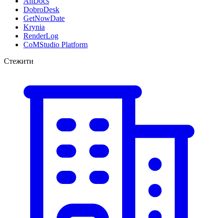
AnDocs
DobroDesk
GetNowDate
Krynia
RenderLog
CoMStudio Platform
Стежити