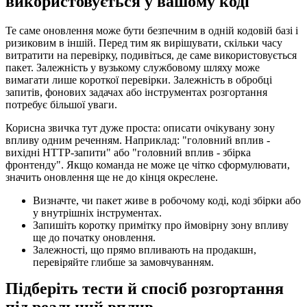
використовується у вашому коді
Те саме оновлення може бути безпечним в одній кодовій базі і
ризиковим в іншій. Перед тим як вирішувати, скільки часу
витратити на перевірку, подивіться, де саме використовується
пакет. Залежність у вузькому службовому шляху може
вимагати лише короткої перевірки. Залежність в обробці
запитів, фонових задачах або інструментах розгортання
потребує більшої уваги.
Корисна звичка тут дуже проста: описати очікувану зону
впливу одним реченням. Наприклад: "головний вплив -
вихідні HTTP-запити" або "головний вплив - збірка
фронтенду". Якщо команда не може це чітко сформулювати,
значить оновлення ще не до кінця окреслене.
Визначте, чи пакет живе в робочому коді, коді збірки або
у внутрішніх інструментах.
Запишіть коротку примітку про ймовірну зону впливу
ще до початку оновлення.
Залежності, що прямо впливають на продакшн,
перевіряйте глибше за замовчуванням.
Підберіть тести й спосіб розгортання
під реальний вплив