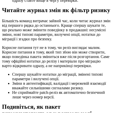
одразу ставте вище в чергу перевірки.
Читайте журнал змін як фільтр ризику
Більшість команд витрачає зайвий час, коли читає журнал змін
від першого рядка до останнього. Краще спершу шукати те,
що реально може змінити поведінку в продакшні: несумісні
зміни, нові типові параметри, вилучені опції, нотатки до
міграції і згадки про безпеку.
Корисне питання тут не в тому, чи реліз виглядає малим.
Корисне питання в тому, який тип збою він може створити,
якщо поведінка пакета зміниться вже після розгортання. Саме
тому офіційні нотатки до релізу і матеріали про міграцію
варто відкривати одразу, а не наприкінці перевірки.
Спершу шукайте нотатки до міграції, змінені типові
параметри і вилучені опції.
Зміни в автентифікації, валідації і мережевій взаємодії
вважайте сильнішими сигналами ризику.
Не сприймайте patch-реліз як автоматично безпечний
лише через номер версії.
Подивіться, як пакет