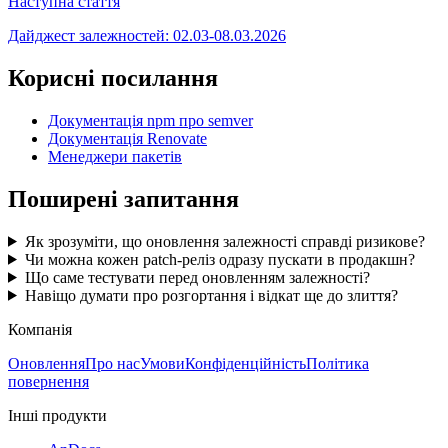
Наступна стаття
Дайджест залежностей: 02.03-08.03.2026
Корисні посилання
Документація npm про semver
Документація Renovate
Менеджери пакетів
Поширені запитання
Як зрозуміти, що оновлення залежності справді ризикове?
Чи можна кожен patch-реліз одразу пускати в продакшн?
Що саме тестувати перед оновленням залежності?
Навіщо думати про розгортання і відкат ще до злиття?
Компанія
Оновлення
Про нас
Умови
Конфіденційність
Політика
повернення
Інші продукти