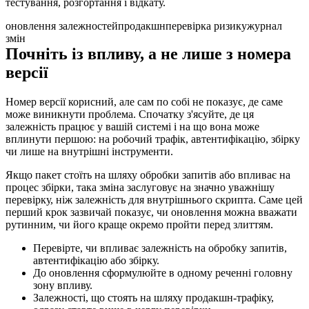
тестування, розгортання і відкату.
оновлення залежностей
продакшн
перевірка ризику
журнал
змін
Почніть із впливу, а не лише з номера
версії
Номер версії корисний, але сам по собі не показує, де саме
може виникнути проблема. Спочатку з'ясуйте, де ця
залежність працює у вашій системі і на що вона може
вплинути першою: на робочий трафік, автентифікацію, збірку
чи лише на внутрішні інструменти.
Якщо пакет стоїть на шляху обробки запитів або впливає на
процес збірки, така зміна заслуговує на значно уважнішу
перевірку, ніж залежність для внутрішнього скрипта. Саме цей
перший крок зазвичай показує, чи оновлення можна вважати
рутинним, чи його краще окремо пройти перед злиттям.
Перевірте, чи впливає залежність на обробку запитів,
автентифікацію або збірку.
До оновлення сформулюйте в одному реченні головну
зону впливу.
Залежності, що стоять на шляху продакшн-трафіку,