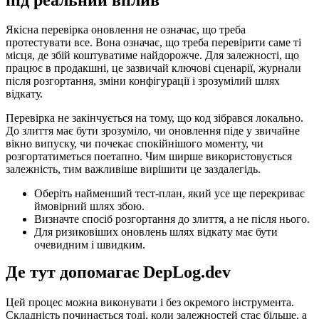
Якісна перевірка оновлення не означає, що треба
протестувати все. Вона означає, що треба перевірити саме ті
місця, де збій коштуватиме найдорожче. Для залежності, що
працює в продакшні, це зазвичай ключові сценарії, журнали
після розгортання, зміни конфігурації і зрозумілий шлях
відкату.
Перевірка не закінчується на тому, що код зібрався локально.
До злиття має бути зрозуміло, чи оновлення піде у звичайне
вікно випуску, чи почекає спокійнішого моменту, чи
розгортатиметься поетапно. Чим ширше використовується
залежність, тим важливіше вирішити це заздалегідь.
Оберіть найменший тест-план, який усе ще перекриває
ймовірний шлях збою.
Визначте спосіб розгортання до злиття, а не після нього.
Для ризиковіших оновлень шлях відкату має бути
очевидним і швидким.
Де тут допомагає DepLog.dev
Цей процес можна виконувати і без окремого інструмента.
Складність починається тоді, коли залежностей стає більше, а