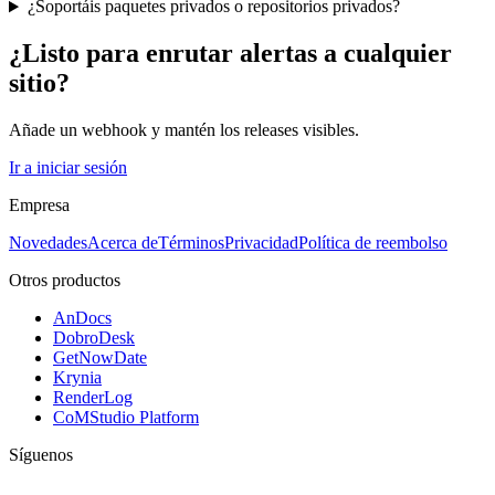
¿Soportáis paquetes privados o repositorios privados?
¿Listo para enrutar alertas a cualquier
sitio?
Añade un webhook y mantén los releases visibles.
Ir a iniciar sesión
Empresa
Novedades
Acerca de
Términos
Privacidad
Política de reembolso
Otros productos
AnDocs
DobroDesk
GetNowDate
Krynia
RenderLog
CoMStudio Platform
Síguenos