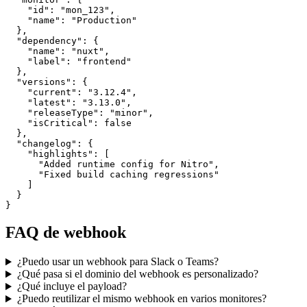
    "id": "mon_123",

    "name": "Production"

  },

  "dependency": {

    "name": "nuxt",

    "label": "frontend"

  },

  "versions": {

    "current": "3.12.4",

    "latest": "3.13.0",

    "releaseType": "minor",

    "isCritical": false

  },

  "changelog": {

    "highlights": [

      "Added runtime config for Nitro",

      "Fixed build caching regressions"

    ]

  }

}
FAQ de webhook
¿Puedo usar un webhook para Slack o Teams?
¿Qué pasa si el dominio del webhook es personalizado?
¿Qué incluye el payload?
¿Puedo reutilizar el mismo webhook en varios monitores?