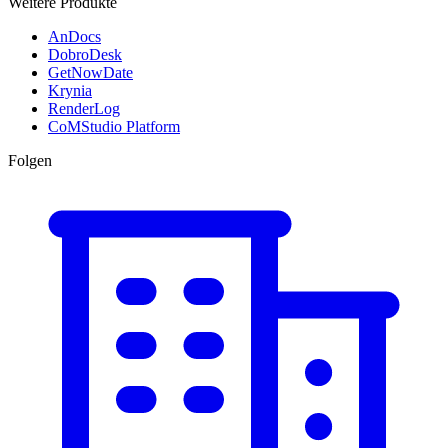
Weitere Produkte
AnDocs
DobroDesk
GetNowDate
Krynia
RenderLog
CoMStudio Platform
Folgen