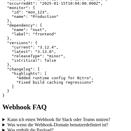
  "occurredAt": "2025-01-15T10:04:00.000Z",

  "monitor": {

    "id": "mon_123",

    "name": "Production"

  },

  "dependency": {

    "name": "nuxt",

    "label": "frontend"

  },

  "versions": {

    "current": "3.12.4",

    "latest": "3.13.0",

    "releaseType": "minor",

    "isCritical": false

  },

  "changelog": {

    "highlights": [

      "Added runtime config for Nitro",

      "Fixed build caching regressions"

    ]

  }

}
Webhook FAQ
Kann ich einen Webhook für Slack oder Teams nutzen?
Was wenn die Webhook-Domain benutzerdefiniert ist?
Was enthält die Payload?