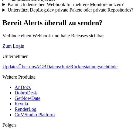
Kann ich denselben Webhook für mehrere Monitore nutzen?
Unterstützt DepLog.dev private Pakete oder private Repositories?
Bereit Alerts überall zu senden?
Verbinde einen Webhook und halte Releases sichtbar.
Zum Login
Unternehmen
Updates
Über uns
AGB
Datenschutz
Rückerstattungsrichtlinie
Weitere Produkte
AnDocs
DobroDesk
GetNowDate
Krynia
RenderLog
CoMStudio Platform
Folgen