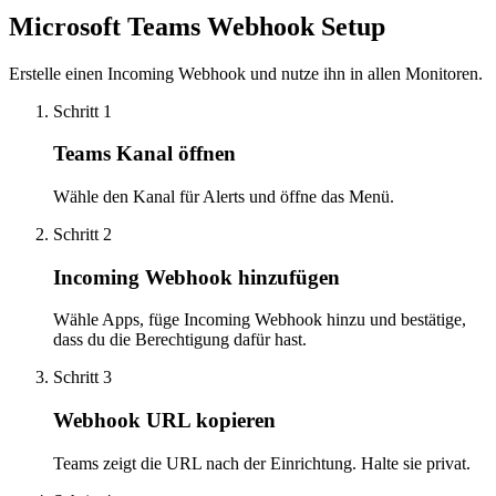
Microsoft Teams Webhook Setup
Erstelle einen Incoming Webhook und nutze ihn in allen Monitoren.
Schritt 1
Teams Kanal öffnen
Wähle den Kanal für Alerts und öffne das Menü.
Schritt 2
Incoming Webhook hinzufügen
Wähle Apps, füge Incoming Webhook hinzu und bestätige,
dass du die Berechtigung dafür hast.
Schritt 3
Webhook URL kopieren
Teams zeigt die URL nach der Einrichtung. Halte sie privat.