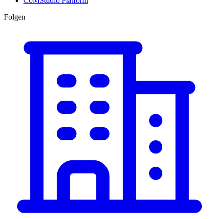
CoMStudio Platform
Folgen