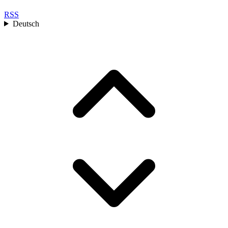
RSS
Deutsch